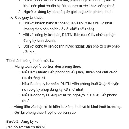
Đối với công ty, ngoài ký tên, phải đóng dấu công ty trên tờ
khai nên phải chuẩn bị tờ khai này trước khi đi đóng thuế.
Người đi đăng ký cần có giấy giới thiệu đến phòng thuế.
Các giấy tờ khác:
Đối với khách hàng tư nhân: Bản sao CMND và Hộ khẩu
(mang theo bản chính để đối chiếu nếu cần)
Đối với công ty tư nhân, DNTN: Bản sao Giấy chứng nhận
đăng ký kinh doanh.
Đối với công ty liên doanh nước ngoài: Bản phô tô Giấy phép
đầu tư.
Tiến hành đóng thuế trước bạ
Mang toàn bộ hồ sơ trên đến phòng thuế.
Nếu là tư nhân: Đến phòng thuế Quận/Huyện nơi chủ xe có
HK thường trú.
Nếu là công ty tư nhân, DNTN: Đến phòng thuế Quận/Huyện
nơi có giấy phép đăng ký KD mới nhất
Nếu là công ty LD/Người nước ngoài/VPĐDNN: Đến phòng
thuế.
Đóng tiền và nhận lại tờ biên lai đóng thuế và tờ khai thuế trước bạ.
Gửi lại phòng thuế 1 bộ hồ sơ bản sao
Bước 2:
Đăng ký xe
Các hồ sơ cần chuẩn bị