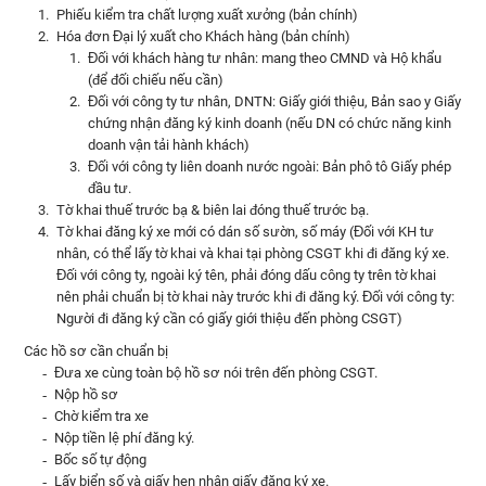
Phiếu kiểm tra chất lượng xuất xưởng (bản chính)
Hóa đơn Đại lý xuất cho Khách hàng (bản chính)
Đối với khách hàng tư nhân: mang theo CMND và Hộ khẩu
(để đối chiếu nếu cần)
Đối với công ty tư nhân, DNTN: Giấy giới thiệu, Bản sao y Giấy
chứng nhận đăng ký kinh doanh (nếu DN có chức năng kinh
doanh vận tải hành khách)
Đối với công ty liên doanh nước ngoài: Bản phô tô Giấy phép
đầu tư.
Tờ khai thuế trước bạ & biên lai đóng thuế trước bạ.
Tờ khai đăng ký xe mới có dán số sườn, số máy (Đối với KH tư
nhân, có thể lấy tờ khai và khai tại phòng CSGT khi đi đăng ký xe.
Đối với công ty, ngoài ký tên, phải đóng dấu công ty trên tờ khai
nên phải chuẩn bị tờ khai này trước khi đi đăng ký. Đối với công ty:
Người đi đăng ký cần có giấy giới thiệu đến phòng CSGT)
Các hồ sơ cần chuẩn bị
Đưa xe cùng toàn bộ hồ sơ nói trên đến phòng CSGT.
Nộp hồ sơ
Chờ kiểm tra xe
Nộp tiền lệ phí đăng ký.
Bốc số tự động
Lấy biển số và giấy hẹn nhận giấy đăng ký xe.